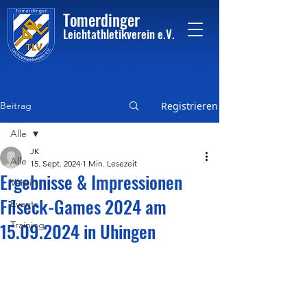
Tome
rdinger
Leichtathletikvere
i
n
e.V.
Beitrag
Registrieren
Alle
JK
Alle
15. Sept. 2024
1 Min. Lesezeit
Ergebnisse & Impressionen
Verein
Filseck-Games 2024 am
Events
15.09.2024 in Uhingen
Training