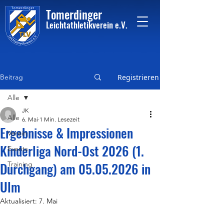
Tome
rdinger
Leichtathletikvere
i
n
e.V.
Beitrag
Registrieren
Alle
JK
Alle
6. Mai
1 Min. Lesezeit
Ergebnisse & Impressionen
Verein
Kinderliga Nord-Ost 2026 (1.
Events
Durchgang) am 05.05.2026 in
Training
Ulm
Aktualisiert:
7. Mai