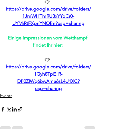
👉 
https://drive.google.com/drive/folders/
1JmWHTmRU3xYYoCr0-
UYMiRtFXpnYNOfm?usp=sharing
Einige Impressionen vom Wettkampf 
findet Ihr hier:
👉 
https://drive.google.com/drive/folders/
1Gyh8TpE_R-
Dfi0ZIWq6bwAma6sL4U1XC?
usp=sharing
Events