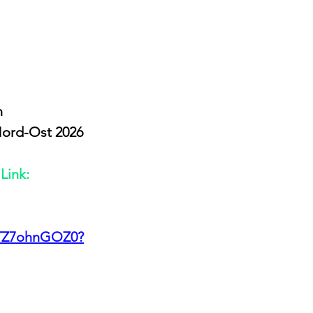
n
Nord-Ost 2026
Link:
w7TZ7ohnGOZ0?