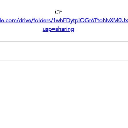
👉
gle.com/drive/folders/1whFDytpiOGr6TtoNvXM0
usp=sharing