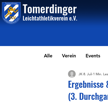
Tome
rdinger
Leichtathletikvere
i
n
e.V.
Alle
Verein
Events
JK
8. Juli
1 Min. Les
Ergebnisse 
(3. Durchga