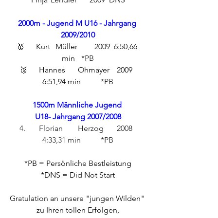
2000m - Jugend M U16 - Jahrgang 
2009/2010
🥇	Kurt	Müller	2009	6:50,66 
min	
*PB
🥈	Hannes	Ohmayer	2009	
6:51,94 min	
*PB
1500m Männliche Jugend 
U18- Jahrgang 2007/2008
4.	Florian	Herzog	2008	
4:33,31 min	*PB
*PB = Persönliche Bestleistung
*DNS = Did Not Start
Gratulation an unsere "jungen Wilden" 
zu Ihren tollen Erfolgen,