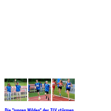
Die "jungen Wilden" des TLV stürmen 