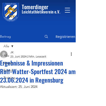
Tome
rdinger
Leichtathletikvere
i
n
e.V.
Beitrag
Registrieren
Alle
JK
Alle
23. Juni 2024
2 Min. Lesezeit
Ergebnisse & Impressionen
Verein
Rolf-Watter-Sportfest 2024 am
Events
23.06.2024 in Regensburg
Training
Aktualisiert:
25. Juni 2024