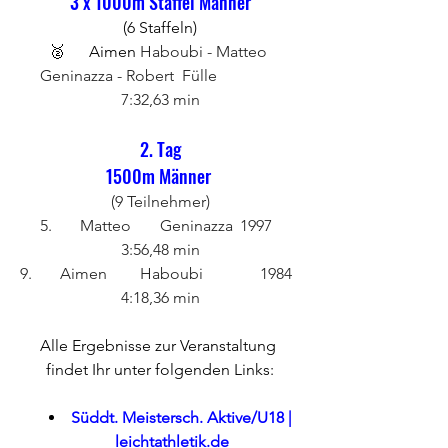
3 x 1000m Staffel Männer
(6 Staffeln)
🥈	Aimen
 Haboubi - Matteo 
Geninazza - Robert  Fülle		
7:32,63 min
2. Tag
1500m Männer 
(9 Teilnehmer)
5. 	Matteo	Geninazza	1997	
3:56,48 min
9.	Aimen	Haboubi		1984	
4:18,36 min
Alle Ergebnisse zur Veranstaltung 
findet Ihr unter folgenden Links:
Süddt. Meistersch. Aktive/U18 | 
leichtathletik.de