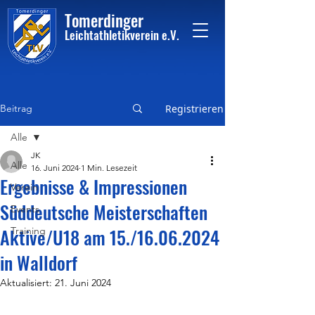
Tome
rdinger
Leichtathletikvere
i
n
e.V.
Beitrag
Registrieren
Alle
JK
Alle
16. Juni 2024
1 Min. Lesezeit
Ergebnisse & Impressionen
Verein
Süddeutsche Meisterschaften
Events
Aktive/U18 am 15./16.06.2024
Training
in Walldorf
Aktualisiert:
21. Juni 2024