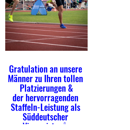
Gratulation an unsere 
Männer zu Ihren tollen 
Platzierungen &
der hervorragenden 
Staffeln-Leistung als 
Süddeutscher 
Vizemeister👍