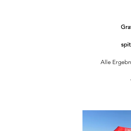
Grat
spi
Alle Ergebn