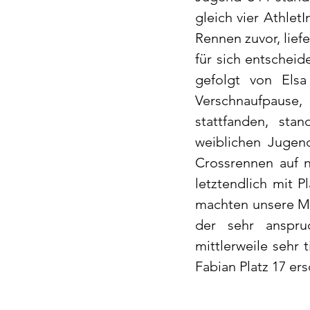
gleich vier AthletI
Rennen zuvor, lief
für sich entscheid
gefolgt von Elsa
Verschnaufpause
stattfanden, sta
weiblichen Jugend
Crossrennen auf n
letztendlich mit 
machten unsere Mä
der sehr anspru
mittlerweile sehr 
Fabian Platz 17 ers