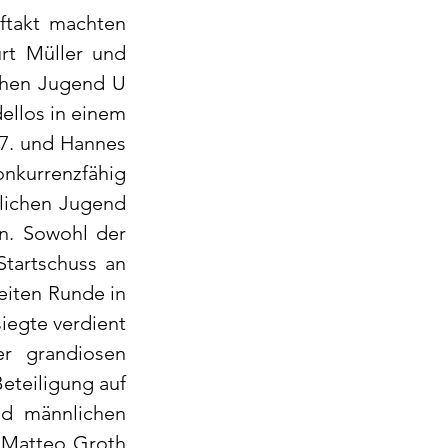
takt machten 
t Müller und 
hen Jugend U 
ellos in einem 
7. und Hannes 
nkurrenzfähig 
lichen Jugend 
n. Sowohl der 
tartschuss an 
iten Runde in 
iegte verdient 
r grandiosen 
teiligung auf 
d männlichen 
 Matteo Groth 