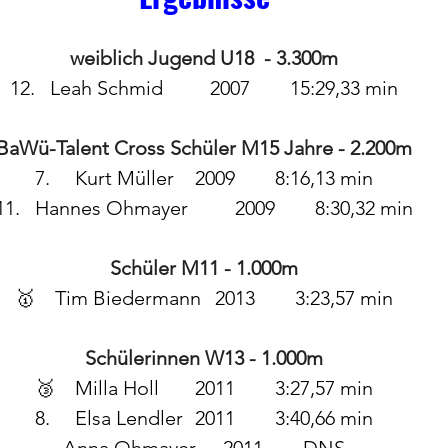
weiblich Jugend U18  - 3.300m
12.	Leah Schmid		2007	15:29,33 min
BaWü-Talent Cross Schüler M15 Jahre - 2.200m
7.	Kurt Müller	2009	8:16,13 min
11.	Hannes Ohmayer		2009	8:30,32 min
Schüler M11 - 1.000m
🥇	Tim Biedermann	2013	3:23,57 min
Schülerinnen W13 - 1.000m
🥉	Milla Holl	2011	3:27,57 min
8.	Elsa Lendler 	2011	3:40,66 min
Anna Ohmayer	2011	DNS