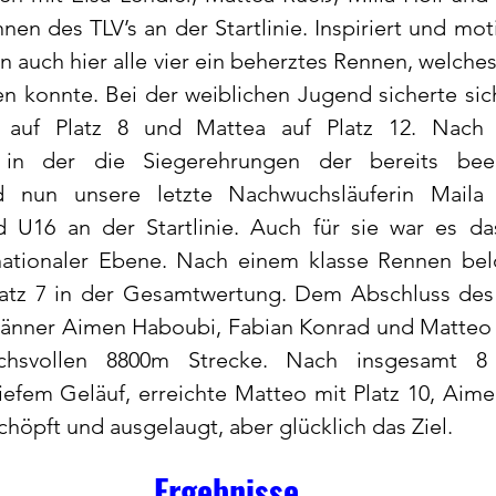
nnen des TLV’s an der Startlinie. Inspiriert und mot
en auch hier alle vier ein beherztes Rennen, welche
en konnte. Bei der weiblichen Jugend sicherte sich 
 auf Platz 8 und Mattea auf Platz 12. Nach e
, in der die Siegerehrungen der bereits bee
nd nun unsere letzte Nachwuchsläuferin Maila
 U16 an der Startlinie. Auch für sie war es da
ationaler Ebene. Nach einem klasse Rennen belo
Platz 7 in der Gesamtwertung. Dem Abschluss des
nner Aimen Haboubi, Fabian Konrad und Matteo G
chsvollen 8800m Strecke. Nach insgesamt 8 
tiefem Geläuf, erreichte Matteo mit Platz 10, Aime
chöpft und ausgelaugt, aber glücklich das Ziel.
Ergebnisse