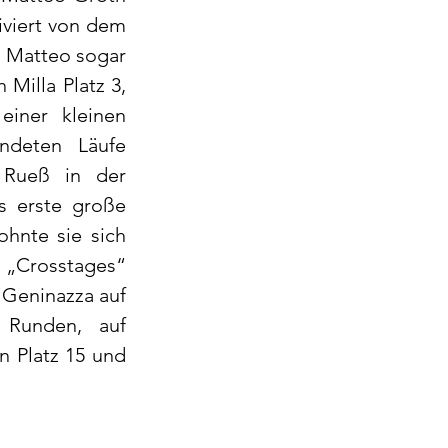
iviert von dem 
s Matteo sogar 
Milla Platz 3, 
iner kleinen 
ndeten Läufe 
 Rueß in der 
s erste große 
hnte sie sich 
 „Crosstages“ 
eninazza auf 
Runden, auf 
n Platz 15 und 