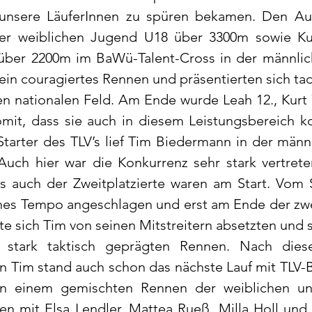
 unsere LäuferInnen zu spüren bekamen. Den Auf
er weiblichen Jugend U18 über 3300m sowie Kur
ber 2200m im BaWü-Talent-Cross in der männlic
n ein couragiertes Rennen und präsentierten sich tad
en nationalen Feld. Am Ende wurde Leah 12., Kurt 
omit, dass sie auch in diesem Leistungsbereich ko
 Starter des TLV’s lief Tim Biedermann in der männ
uch hier war die Konkurrenz sehr stark vertrete
als auch der Zweitplatzierte waren am Start. Vom S
hes Tempo angeschlagen und erst am Ende der zwe
te sich Tim von seinen Mitstreitern absetzten und s
stark taktisch geprägten Rennen. Nach diese
n Tim stand auch schon das nächste Lauf mit TLV-Be
n einem gemischten Rennen der weiblichen un
n mit Elsa Lendler, Mattea Rueß, Milla Holl und