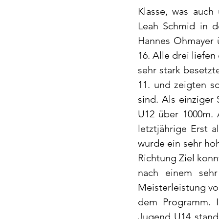
Klasse, was auch
Leah Schmid in d
Hannes Ohmayer ü
16. Alle drei liefe
sehr stark besetzt
11. und zeigten s
sind. Als einziger
U12 über 1000m. A
letztjährige Erst 
wurde ein sehr ho
Richtung Ziel konn
nach einem sehr 
Meisterleistung vo
dem Programm. I
Jugend U14 stande