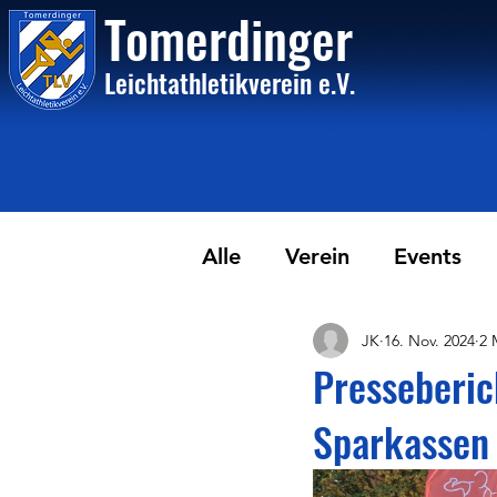
Tome
rdinger
Leichtathletikvere
i
n
e.V.
Alle
Verein
Events
JK
16. Nov. 2024
2 
Presseberic
Sparkassen 