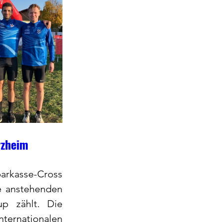
rzheim
arkasse-Cross 
e anstehenden 
p zählt. Die 
ernationalen 