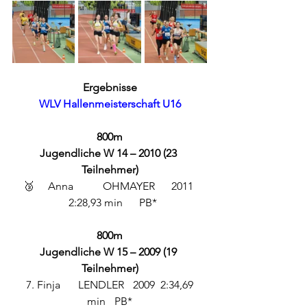
Ergebnisse
WLV Hallenmeisterschaft U16
800m
Jugendliche W 14 – 2010 (23 
Teilnehmer)
 🥉	Anna 	OHMAYER
      2011  
  2:28,93 min      PB*
800m
Jugendliche W 15 – 2009 (19 
Teilnehmer)
 7. Finja 	LENDLER
	2009	2:34,69 
min	PB*