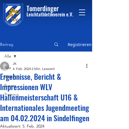
Tome
rdinger
Leichtathletikvere
i
n
e.V.
Beitrag
Registrieren
Alle
JK
Alle
4. Feb. 2024
2 Min. Lesezeit
Ergebnisse, Bericht &
Verein
Impressionen WLV
Events
Hallenmeisterschaft U16 &
Training
Internationales Jugendmeeting
am 04.02.2024 in Sindelfingen
Aktualisiert:
5. Feb. 2024