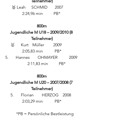
Teilnehmer)
 🥈 Leah 	SCHMID       2007  	
2:24,96 min   	PB* 
800m
Jugendliche M U18 – 2009/2010 (8 
Teilnehmer)
🥇 	Kurt	 Müller	 2009 	
2:05,83 min	 PB*
5. 	Hannes	 OHMAYER	 2009 
	2:11,83 min 	PB* 
800m
Jugendliche M U20 – 2007/2008 (7 
Teilnehmer)
5. 	Florian 	HERZOG 	2008 	
2:03,29 min	 PB*
      *PB = Persönliche Bestleistung