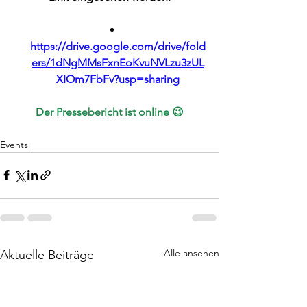
https://drive.google.com/drive/fold
ers/1dNgMMsFxnEoKvuNVLzu3zUL
XIOm7FbFv?usp=sharing
Der Pressebericht ist online 😉
Events
Alle ansehen
Aktuelle Beiträge