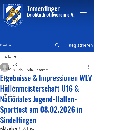
Tome
rdinger
Leichtathletikvere
i
n
e.V.
Beitrag
Registrieren
Alle
JK
Alle
8. Feb.
1 Min. Lesezeit
Ergebnisse & Impressionen WLV
Verein
Hallenmeisterschaft U16 &
Events
Nationales Jugend-Hallen-
Training
Sportfest am 08.02.2026 in
Sindelfingen
Aktualisiert:
9. Feb.