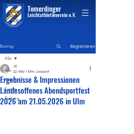
Tome
rdinger
Leichtathletikvere
i
n
e.V.
Beitrag
Registrieren
Alle
JK
Alle
22. Mai
1 Min. Lesezeit
Ergebnisse & Impressionen
Verein
Landesoffenes Abendsportfest
Events
2026 am 21.05.2026 in Ulm
Training