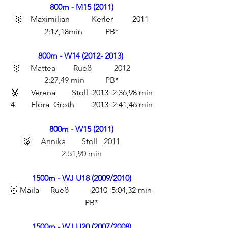
800m - M15 (2011)
  🥇	Maximilian 	Kerler 	2011 	
2:17,18min 	PB*
800m - W14 (2012- 2013) 
 🥇	Mattea	 Rueß	 2012 	
2:27,49 min	PB*
🥈	Verena 	Stoll 	2013 	2:36,98 min
4. 	Flora	 Groth 	2013 	2:41,46 min
800m - W15 (2011)
 🥈	Annika 	Stoll	 2011 	
2:51,90 min
1500m - WJ U18 (2009/2010)
🥇 Maila 	Rueß 	2010 	5:04,32 min 
	PB*
1500m - WJ U20 (2007/2008)