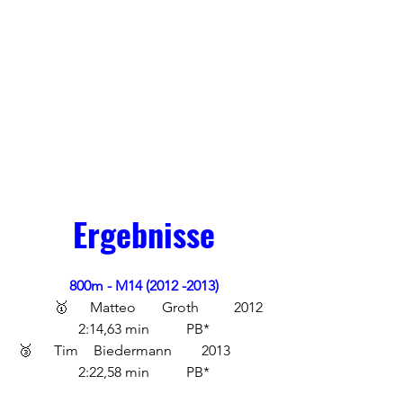
Ergebnisse
800m - M14 (2012 -2013)
 	🥇	Matteo 	Groth 	2012 	
2:14,63 min 	PB*
🥉	Tim	 Biedermann	 2013 	
2:22,58 min	PB*