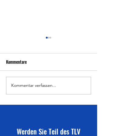
Kommentare
Kommentar verfassen...
Ergebnisse, Impressionen &
Wettkampfplanung
Pressebericht WLV Jugend U16
2026
am 25.07.2026 in
Sindelfingen
Werden Sie Teil des TLV