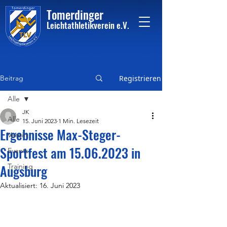
Tome
rdinger
Leichtathletikvere
i
n
e.V.
Beitrag
Registrieren
Alle
JK
Alle
15. Juni 2023
1 Min. Lesezeit
Ergebnisse Max-Steger-
Verein
Sportfest am 15.06.2023 in
Events
Augsburg
Training
Aktualisiert:
16. Juni 2023