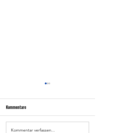
Kommentare
Kommentar verfassen...
Ergebnisse, Impressionen &
Wettkampfplanung