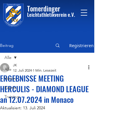
Tome
rdinger
Leichtathletikvere
i
n
e.V.
Beitrag
Registrieren
Alle
JK
Alle
12. Juli 2024
1 Min. Lesezeit
ERGEBNISSE MEETING
Verein
HERCULIS - DIAMOND LEAGUE
Events
an 12.07.2024 in Monaco
Training
Aktualisiert:
13. Juli 2024