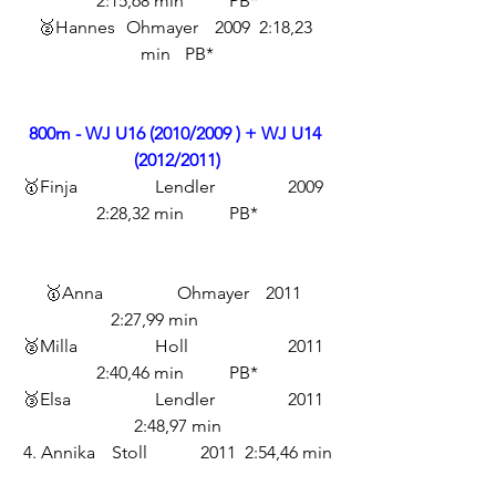
2:15,68 min	PB*
🥈Hannes	Ohmayer	2009	2:18,23 
min	PB*
800m - WJ U16 (2010/2009 ) + WJ U14 
(2012/2011)
🥇Finja		Lendler		2009	
2:28,32 min 	PB*
🥇Anna		Ohmayer	2011	
2:27,99 min	
🥈Milla		Holl			2011	
2:40,46 min	PB*
🥉Elsa		Lendler		2011	
2:48,97 min
4. Annika	Stoll		2011	2:54,46 min