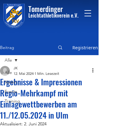
Tome
rdinger
Leichtathletikvere
i
n
e.V.
Beitrag
Registrieren
Alle
JK
Alle
12. Mai 2024
1 Min. Lesezeit
Ergebnisse & Impressionen
Verein
Regio-Mehrkampf mit
Events
Einlagewettbewerben am
Training
11./12.05.2024 in Ulm
Aktualisiert:
2. Juni 2024