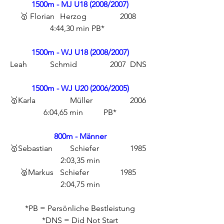
1500m - MJ U18 (2008/2007)
🥇 Florian	Herzog		2008	
4:44,30 min PB*	
1500m - WJ U18 (2008/2007)
Leah		Schmid		2007	DNS	
1500m - WJ U20 (2006/2005)
🥇Karla		Müller		2006	
6:04,65 min	PB*
800m - Männer
🥇Sebastian	Schiefer		1985	
2:03,35 min
🥈Markus	Schiefer		1985	
2:04,75 min
*PB = Persönliche Bestleistung
*DNS = Did Not Start