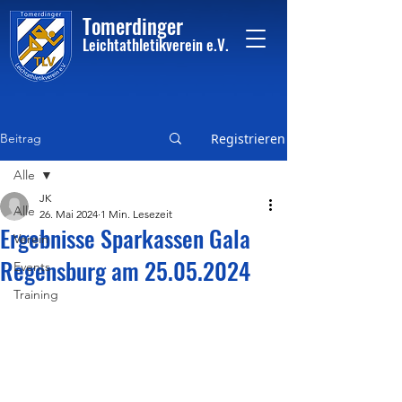
Tome
rdinger
Leichtathletikvere
i
n
e.V.
Beitrag
Registrieren
Alle
JK
Alle
26. Mai 2024
1 Min. Lesezeit
Ergebnisse Sparkassen Gala
Verein
Regensburg am 25.05.2024
Events
Training