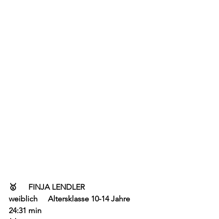
🥇
FINJA LENDLER			
weiblich  	Altersklasse 10-14 Jahre	
24:31 min		