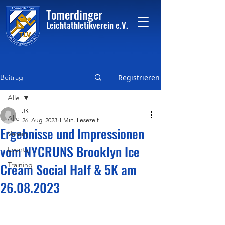
Tome
rdinger
Leichtathletikvere
i
n
e.V.
Beitrag
Registrieren
Alle
JK
Alle
26. Aug. 2023
1 Min. Lesezeit
Ergebnisse und Impressionen
Verein
vom NYCRUNS Brooklyn Ice
Events
Cream Social Half & 5K am
Training
26.08.2023