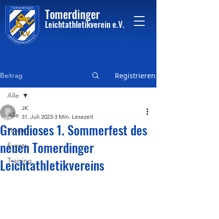
Tome
rdinger
Leichtathletikvere
i
n
e.V.
Beitrag
Registrieren
Alle
JK
Alle
31. Juli 2023
3 Min. Lesezeit
Grandioses 1. Sommerfest des
Verein
neuen Tomerdinger
Events
Leichtathletikvereins
Training