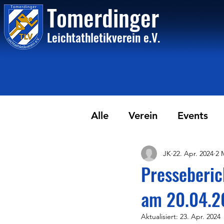
Tome
rdinger
Leichtathletikvere
i
n
e.V.
Alle
Verein
Events
JK
22. Apr. 2024
2 
Presseberic
am 20.04.2
Aktualisiert:
23. Apr. 2024