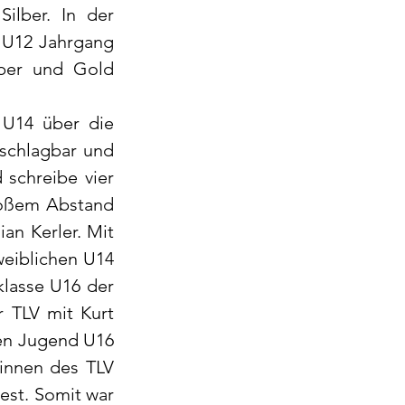
lber. In der 
 U12 Jahrgang 
ber und Gold 
U14 über die 
schlagbar und 
schreibe vier 
oßem Abstand 
an Kerler. Mit 
eiblichen U14 
lasse U16 der 
 TLV mit Kurt 
en Jugend U16 
innen des TLV 
st. Somit war 