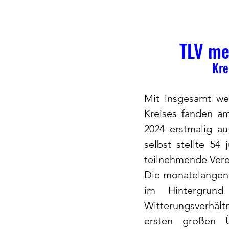
TLV me
Kre
Mit insgesamt we
Kreises fanden a
2024 erstmalig a
selbst stellte 54
teilnehmende Verei
Die monatelangen P
im Hintergrund
Witterungsverhältn
ersten großen Üb