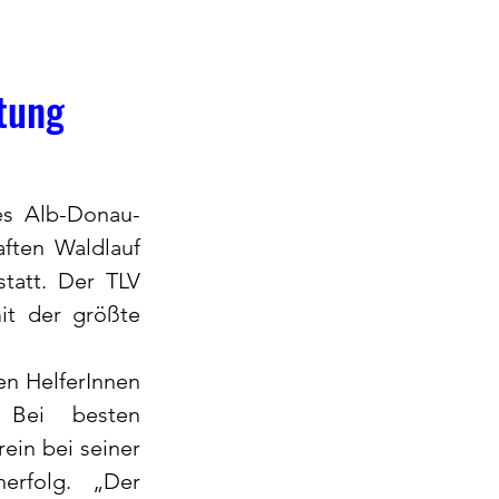
ltung
es Alb-Donau-
ten Waldlauf 
att. Der TLV 
it der größte 
n HelferInnen 
Bei besten 
in bei seiner 
erfolg. „Der 