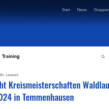
Start
News
Gruppe
Training
Min. Lesezeit
ht Kreismeisterschaften Waldla
024 in Temmenhausen