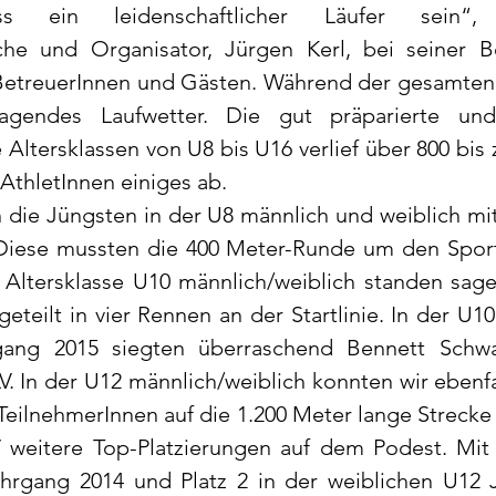
s ein leidenschaftlicher Läufer sein“,
che und Organisator, Jürgen Kerl, bei seiner B
BetreuerInnen und Gästen. Während der gesamten 
ragendes Laufwetter. Die gut präparierte und
e Altersklassen von U8 bis U16 verlief über 800 bis 
AthletInnen einiges ab.
 die Jüngsten in der U8 männlich und weiblich mit
Diese mussten die 400 Meter-Runde um den Sport
r Altersklasse U10 männlich/weiblich standen sage
geteilt in vier Rennen an der Startlinie. In der U1
gang 2015 siegten überraschend Bennett Schwa
 In der U12 männlich/weiblich konnten wir ebenfal
 TeilnehmerInnen auf die 1.200 Meter lange Strecke 
 weitere Top-Platzierungen auf dem Podest. Mit P
hrgang 2014 und Platz 2 in der weiblichen U12 