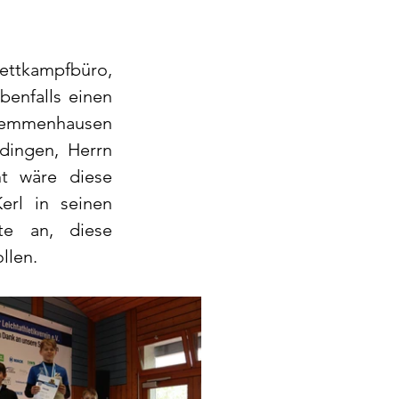
ettkampfbüro, 
enfalls einen 
Temmenhausen 
ingen, Herrn 
t wäre diese 
rl in seinen 
e an, diese 
llen.