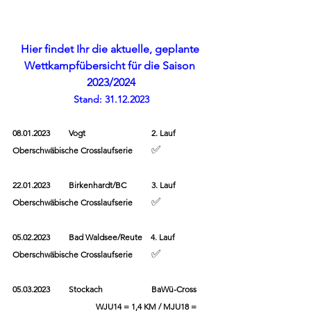
Hier findet Ihr die aktuelle, geplante 
Wettkampfübersicht für die Saison 
2023/2024
Stand: 31.12.2023
08.01.2023         Vogt       
2. Lauf 
	✅
Oberschwäbische Crosslaufserie
22.01.2023         Birkenhardt/BC  	3. Lauf 
	✅
Oberschwäbische Crosslaufserie 
05.02.2023         Bad Waldsee/Reute    4. Lauf 
	✅
Oberschwäbische Crosslaufserie
05.03.2023         Stockach             	BaWü-Cross      
                                 	WJU14 = 1,4 KM / MJU18 = 