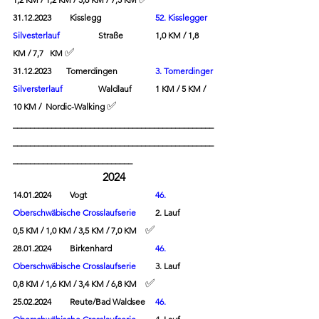
31.12.2023	Kisslegg
52. Kisslegger 
Silvesterlauf 
Straße
1,0 KM / 1,8 
✅
KM / 7,7   KM 
31.12.2023       Tomerdingen       	
3. Tomerdinger 
Silverst
erlauf
Waldlauf 	1 KM / 5 KM / 
✅
10 KM /  Nordic-Walking 
_______________________________________________
_______________________________________________
____________________________
2024
14.01.2024	Vogt	
46. 
Oberschwäbische Crosslaufserie
2. Lauf		
✅
0,5 KM / 1,0 KM / 3,5 KM / 7,0 KM
28.01.2024	Birkenhard	
46. 
Oberschwäbische Crosslaufserie
3. Lauf		
✅
0,8 KM / 1,6 KM / 3,4 KM / 6,8 KM
25.02.2024	Reute/Bad Waldsee	
46. 