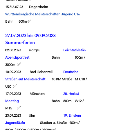
15./16.07.23       Dagersheim        	
Württembergische Meisterschaften Jugend U16 
✅
Bahn      800m 
27.07.2023 bis 09.09.2023   
Sommerferien 
02.08.2023         Horgau  		
Leichtathletik-
Abendsportfest
	Bahn      	800m / 
	✅
3000m
10.09.2023
Bad Liebenzell
Deutsche 
Straßenlauf Meisterschaft
10 KM Straße	M U18 / 
✅
U20
17.09.2023
München		
28. Herbst-
Meeting
Bahn	800m	W12 / 
	✅
M15
23.09.2023         Ulm      
19. Einstein 
Jugendläufe
Stadion u. Straße   400m / 
✅
800m / 1200m / 1500m / 2500m 