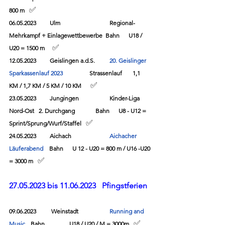
	✅
800 m
06.05.2023         Ulm       		Regional-
Mehrkampf + Einlagewettbewerbe  Bahn      U18 / 
✅
U20 = 1500 m     
12.05.2023         Geislingen a.d.S.	
20. Geislinger 
Sparkassenlauf 2023
		Strassenlauf	  1,1 
✅
KM / 1,7 KM / 5 KM / 10 KM      
23.05.2023         Jungingen            	Kinder-Liga 
Nord-Ost   2. Durchgang	    Bahn      U8 - U12 = 
✅
Sprint/Sprung/Wurf/Staffel   
24.05.2023         Aichach 		
Aichacher 
Läuferabend
	Bahn      U 12 - U20 = 800 m / U16 -U20 
✅
= 3000 m   
27.05.2023 bis 11.06.2023   Pfingstferien
09.06.2023
Weinstadt
Running and 
✅
Music 
	 Bahn 
U18 / U20 / M = 3000m   