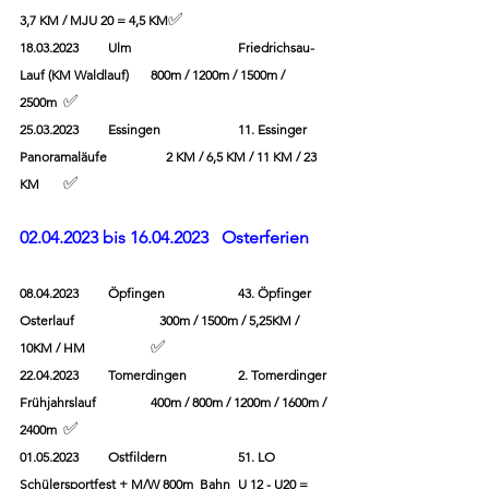
✅
3,7 KM / MJU 20 = 4,5 KM
18.03.2023         Ulm       		Friedrichsau-
Lauf (KM Waldlauf)	800m / 1200m / 1500m / 
	✅
2500m
25.03.2023         Essingen              	11. Essinger 
Panoramaläufe                  2 KM / 6,5 KM / 11 KM / 23 
	✅
KM
02.04.2023 bis 16.04.2023   Osterferien
08.04.2023         Öpfingen             	43. Öpfinger 
Osterlauf                          300m / 1500m / 5,25KM / 
		✅
10KM / HM
22.04.2023         Tomerdingen      	2. Tomerdinger 
Frühjahrslauf 		400m / 800m / 1200m / 1600m / 
	✅
2400m
01.05.2023         Ostfildern		51. LO 
Schülersportfest + M/W 800m  Bahn	U 12 - U20 = 