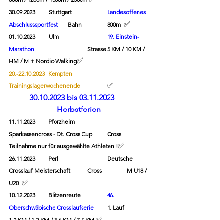
30.09.2023         Stuttgart   
Landesoffenes 
✅
Abschlusssportfest
Bahn       	800m  
01.10.2023         Ulm       
19. Einstein-
Marathon
Strasse	5 KM / 10 KM / 
✅
HM / M + Nordic-Walking
20.-22.10.2023	Kempten
✅
Trainingslagerwochenende
30.10.2023 bis 03.11.2023	
Herbstferien
11.11.2023	Pforzheim		
Sparkassencross - Dt. Cross Cup	Cross 
✅
Teilnahme nur für ausgewählte Athleten !
26.11.2023	Perl
Deutsche 
Crosslauf Meisterschaft	Cross
M U18 / 
✅
U20  
10.12.2023	Blitzenreute
46. 
Oberschwäbische Crosslaufserie
1. Lauf
✅
1,2 KM / 1,2 KM / 3,6 KM / 7,5 KM