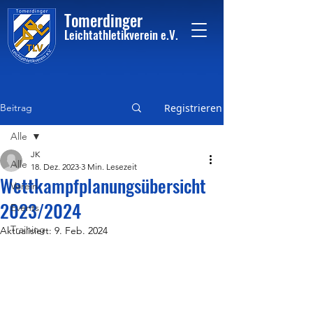
Tome
rdinger
Leichtathletikvere
i
n
e.V.
Beitrag
Registrieren
Alle
JK
Alle
18. Dez. 2023
3 Min. Lesezeit
Wettkampfplanungsübersicht
Verein
2023/2024
Events
Training
Aktualisiert:
9. Feb. 2024