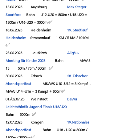
15.06.2023         Augsburg             	
Max Steger 
Sportfest 
     Bahn      U12-U20 = 800m / U18-U20 = 
✅
1500m / U16-U20 = 3000m 
18.06.2023         Heidenheim        	
19. Stadtlauf 
Heidenheim
  	Strassenlauf	 1 KM / 5 KM / 10 KM   
✅
25.06.2023 
Leutkirch 
Allgäu-
Meeting für Kinder 2023
 	Bahn  
M/W 8-
✅
13	50m / 75m / 800m   
30.06.2023         Erbach  
28. Erbacher 
Abendsportfest 
	MK/WK U10 -U12 = 3 Kampf  - 
✅
M/WJ U14 -U16 = 3 Kampf + 800m
01./02.07.23       Weinstadt        	
BaWü 
Leichtathletik Jugend Finals U18/U20
✅
Bahn      3000m  
12.07.2023         Köngen  		
19.Nationales 
Abendsportfest
	Bahn      U18 - U20 = 800m / 
✅
1500m / 3000m 