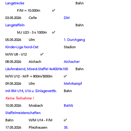
Langstrecke
					Bahn	
	F/M = 10.000m 	
✅
03.05.2026	Celle			
DM 
Langstaffeln
					Bahn 	
	MJ U23 - 3 x 1000m	
✅
05.05.2026	Ulm			
1. 
Durchgang 
Kinder-Liga N
ord-Ost
			Stadion	
M/W U8 - U12		
✅
08.05.2026	Aichach		
Aichacher 
Läuferabend, Mixed-Staffel 4x400/4x100
Bahn	
M/W U12 - M/F = 800m/3000m	
✅
09.05.2026	Ulm			
Mehrkampf 
mit RM U14, U16 u. Einlagewettb.
	Bahn		
Keine Teilnahme !
10.05.2026	Mosbach		
BaWü 
Staffelmeisterschaften
Bahn		W/M U14 - F/M	
✅
17.05.2026	Pliezhausen		
35. 