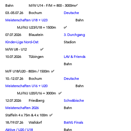
Bahn		M/W U14 - F/M = 800 - 3000m
✅
03.-05.07.26	Bochum		
Deutsche 
Meisterschaften U18 + U23	
		Bahn	
	MJ/WJ U23/U18 = 1500m	
✅
07.07.2026	Blaustein		
3. Durchgang 
Kinder-Liga Nord-Ost
			Stadion	
M/W U8 - U12		
✅
10.07.2026	Tübingen	
LAV & Friends
Bahn		
M/F U18/U20 - 800m / 1500m  
✅
10.-12.07.26	Bochum		
Deutsche 
Meisterschaften U16 + U20	
		Bahn	
	MJ/WJ U20/U16 = 3000m   
✅
12.07.2026	Friedberg		
Schwäbische 
Meisterschaften 2026
			Bahn		
Staffeln 4 x 75m & 4 x 100m  
✅
18./19.07.26	Walldorf		
BaWü Finals 
Aktive / U20 / U18
			Bahn		