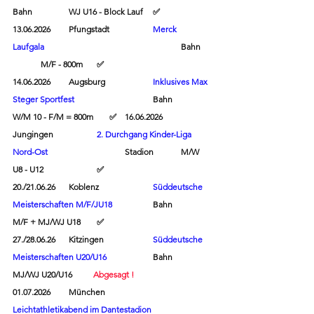
Bahn		WJ U16 - Block Lauf	
✅
13.06.2026	Pfungstadt		
Merck 
Laufgala
			Bahn	
	M/F - 800m 	
✅
14.06.2026	Augsburg		
Inklusives Max 
Steger Sportfest
Bahn		
W/M 10 - F/M = 800m	      
✅
	16.06.2026	
Jungingen		
2. Durchgang Kinder-Liga 
Nord-Ost
			Stadion	M/W 
U8 - U12		
✅
20./21.06.26	Koblenz		
Süddeutsche 
Meisterschaften M/F/JU18 
		Bahn		
M/F + MJ/WJ U18	
✅
27./28.06.26	Kitzingen		
Süddeutsche 
Meisterschaften U20/U16
		Bahn		
MJ/WJ U20/U16          
Abgesagt !
01.07.2026	München
Leichtathletikabend im Dantestadion