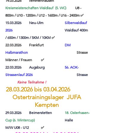
14.03.2026        Temmenhausen  
Kreismeisterschaften Waldlauf  (5. WC)
U8 - 
800m / U10 - 1200m / U12 - 1600m / U16 - 2400m 
✅
15.03.2026 	Neu-Ulm
Silberwaldlauf 
2026
Waldlauf 400m 
/ 650m / 1300m / 5KM / 10KM 
✅
22.03.2026	Frankfurt		
DM 
Halbmarathon
					Strasse	
Männer / Frauen	✅
22.03.2026	Augsburg	
56. AOK-
Strassenlauf
 2026
Strasse 
Keine Teilnahme !
28.03.2026 bis 03.04.2026 		
Ostertrainingslager  JUFA 
Kempten 
29.03.2026 	Beimerstetten 	
18. Osterhasen-
Cup (6. Wintercup)
Halle 		
M/W U08 - U12 	
✅