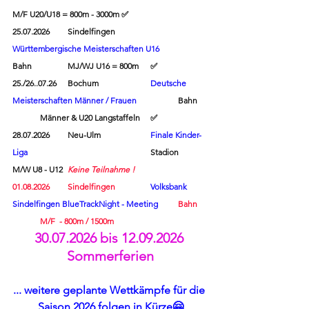
M/F U20/U18 = 800m - 3000m 
✅
25.07.2026	Sindelfingen		
Württembergische Meisterschaften U16
Bahn		MJ/WJ U16 = 800m	
✅
25./26..07.26	Bochum		
Deutsche 
Meisterschaften Männer / Frauen
		Bahn	
	Männer & U20 Langstaffeln	
✅
28.07.2026	Neu-Ulm		
Finale Kinder-
Liga		
			Stadion	
M/W U8 - U12	
Keine Teilnahme !
01.08.2026	Sindelfingen
Volksbank 
Sindelfingen BlueTrackNight - Meeting
Bahn	
	M/F  - 800m / 1500m
30.07.2026 bis 12.09.2026 
Sommerferien
... weitere geplante Wettkämpfe für die 
Saison 2026 folgen in Kürze🤗