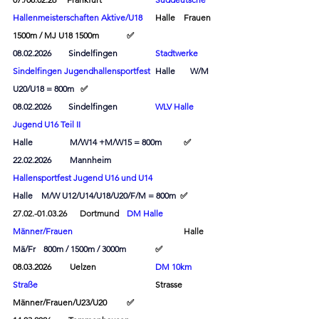
Hallenmeisterschaften Aktive/U18
Halle	Frauen	
1500m / MJ U18 1500m	
✅
08.02.2026        Sindelfingen        	
Stadtwerke 
Sindelfingen Jugendhallensportfest
Halle       W/M 
U20/U18 = 800m   
✅
08.02.2026        Sindelfingen       	
WLV Halle 
Jugend U16 Teil II
Halle               	M/W14 +M/W15 = 800m	
✅
22.02.2026	Mannheim		
Hallensportfest Jugend U16 und U14
Halle	M/W U12/U14/U18/U20/F/M = 800m  
✅
27.02.-01.03.26      Dortmund  	
DM Halle 
Männer/Frauen
                          		Halle	
Mä/Fr	 800m / 1500m / 3000m	
✅
08.03.2026	Uelzen			
DM 10km 
Straße
				Strasse  	
Männer/Frauen/U23/U20	
✅