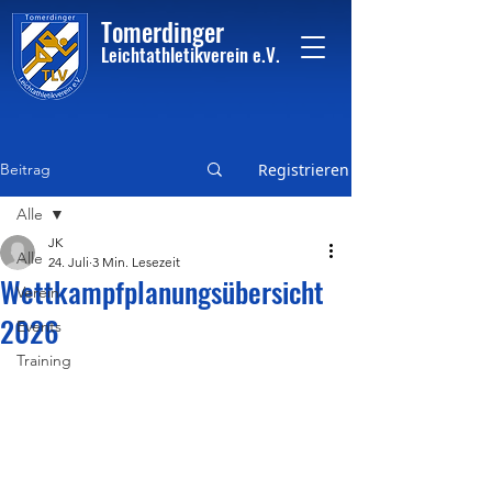
Tome
rdinger
Leichtathletikvere
i
n
e.V.
Beitrag
Registrieren
Alle
JK
Alle
24. Juli
3 Min. Lesezeit
Wettkampfplanungsübersicht
Verein
2026
Events
Training