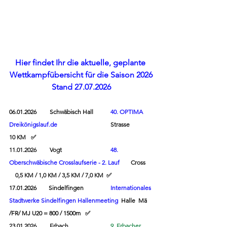
Hier findet Ihr die aktuelle, geplante 
Wettkampfübersicht für die Saison 2026
Stand 27.07.2026
06.01.2026 	Schwäbisch Hall	
40. 
OPTIMA 
Dreikönigslauf.de
		Strasse 	
10 KM	 ✅
11.01.2026 	Vogt 
48. 
Oberschwäbische Crosslaufserie
 - 
2. Lauf
    	Cross	 
    0,5 KM / 1,0 KM / 3,5 KM / 7,0 KM  ✅
17.01.2026        Sindelfingen       	
Internationales 
Stadtwerke Sindelfingen Hallen
meeting
Halle  Mä 
/FR/ MJ U20 = 800 / 1500m   
✅
23.01.2026 	Erbach 		
9. Erbacher 