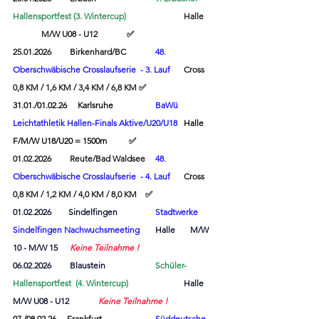
Hallensportfest (3. Wintercup) 
Halle 	
	M/W U08 - U12 	✅
25.01.2026 	Birkenhard/BC 	
48. 
Oberschwäbische Crosslaufserie
  - 3. Lauf 
    	Cross	
0,8 KM / 1,6 KM / 3,4 KM / 6,8 KM ✅
31.01./01.02.26     Karlsruhe      	
BaWü 
Leichtathletik Hallen-Finals Aktive/U20/U18
	Halle	
F/M/W U18/U20 = 1500m	 
✅
01.02.2026 	Reute/Bad Waldsee 	
48. 
Oberschwäbische Crosslaufserie
  - 4. Lauf    
	Cross	
0,8 KM / 1,2 KM / 4,0 KM / 8,0 KM    ✅
01.02.2026        Sindelfingen        	
Stadtwerke 
Sindelfingen Nachwuchsmeetin
g
Halle       M/W 
10 - M/W 15 	
Keine Teilnahme !
06
.02.2026 	Blaustein 		
Schüler-
Hallensportfest  (4. Wintercup)
Halle 	
M/W U08 - U12 	
Keine Teilnahme !
07./08.02.26     Frankfurt 		
Süddeutsche 