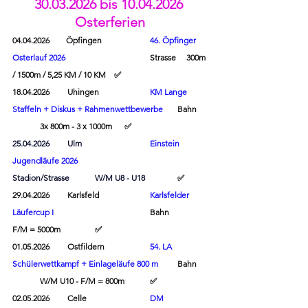
30.03.2026 bis 10.04.2026 
Osterferien
04.04.2026        Öpfingen 		
46. Öpfinger 
Osterlauf
 2026
Strasse     300m 
/ 1500m / 5,25 KM / 10 KM    ✅
18.04.2026	Uhingen		
KM Lange 
Staffeln + Diskus + Rahmenwettbewerbe
	Bahn	
	3x 800m - 3 x 1000m	
 ✅
25.04.2026	Ulm	
Einstein 
Jugendläufe
 2026				
Stadion/Strasse	W/M U8 - U18		
✅
29.04.2026	Karlsfeld		
Karlsfelder 
Läufercup I
				Bahn		
F/M = 5000m 		
✅
01.05.2026	Ostfildern		
54. LA 
Schülerwettkampf + Einlageläufe 800 m
	Bahn	
	W/M U10 - F/M = 800m 	
✅
02.05.2026	Celle			
DM 