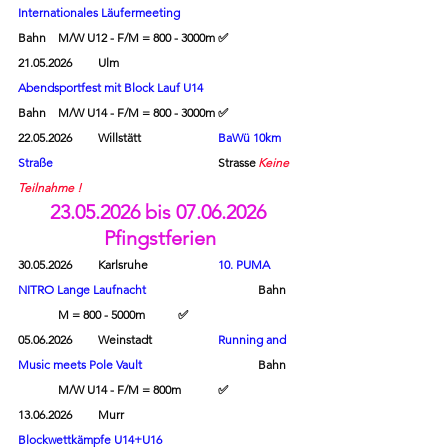
Internationales Läufermeeting
Bahn	M/W U12 - F/M = 800 - 3000m	
✅
21.05.2026	Ulm			
Abendsportfest mit Block Lauf U14
Bahn	M/W U14 - F/M = 800 - 3000m	
✅
22.05.2026	Willstätt		
BaWü 10km 
Straße
					Strasse	
Keine 
Teilnahme !
23.05.2026 bis 07.06.2026 
Pfingstferien
30.05.2026	Karlsruhe		
10. PUMA 
NITRO Lange Laufnacht
			Bahn	
	M = 800 - 5000m	
✅
05.06.2026	Weinstadt		
Running and 
Music meets Pole Vault
		Bahn	
	M/W U14 - F/M = 800m 	
✅
13.06.2026	Murr			
Blockwettkämpfe U14+U16