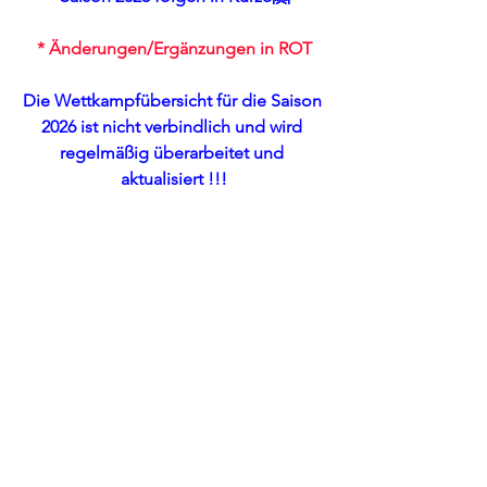
* Änderungen/Ergänzungen in ROT
Die Wettkampfübersicht für die Saison 
2026 ist nicht verbindlich und wird 
regelmäßig überarbeitet und 
aktualisiert !!!
Die Bekanntgabe an welchem o.a. 
Wettkampf wir teilnehmen werden 
erfolgt jeweils rechtzeitig per E-Mail an 
den betroffenen Personenkreis 😉
Events
Alle ansehen
Aktuelle Beiträge