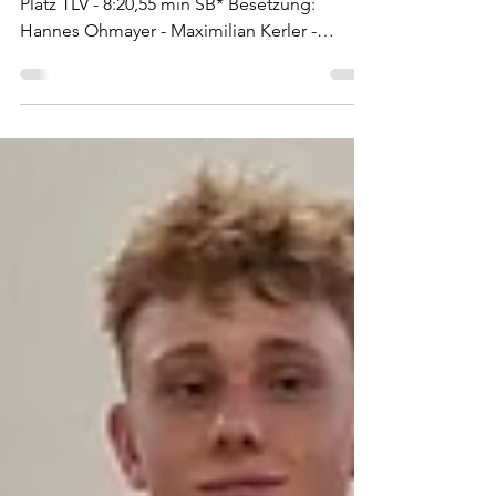
Uhingen
Ergebnisse 3 x 1000m Staffel - MJ U18 🥇
Platz TLV - 8:20,55 min SB* Besetzung:
Hannes Ohmayer - Maximilian Kerler -
Matteo Groth 3 x 1000m Staffel -MJ U23 🥇
Platz TLV 8:08,99 min SB* Besetzung: Pitt
Wanninger - Florian Herzog - Niklas Schmid
3 x 1000m Staffel - Männer 🥉 Platz TLV -
8:59,29 min SB* Besetzung: Aimen Haboubi -
Fabian Konrad - Tim Nuding 3 x 1000m
Staffel -Männer 4. Platz TLV - 9:13,07 min SB*
Besetzung: Illia Artamonov - Daniel Erhardt -
Pascal Deusch 3