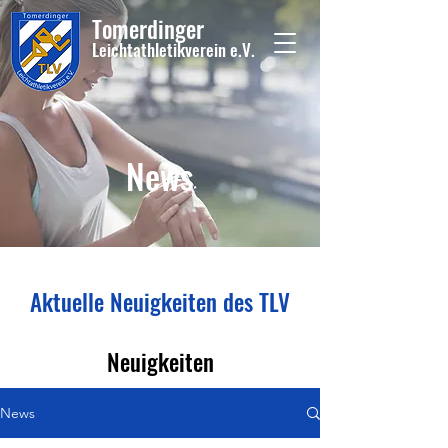
Tome
rdinger
Leichtathletikvere
i
n
e.V.
News
Aktuelle Neuigkeiten des TLV
Neuigkeiten
News