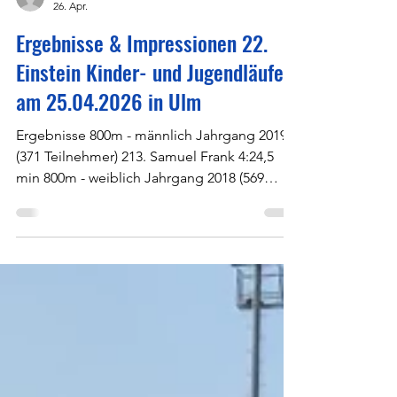
JK
26. Apr.
Ergebnisse & Impressionen 22.
Einstein Kinder- und Jugendläufe
am 25.04.2026 in Ulm
Ergebnisse 800m - männlich Jahrgang 2019
(371 Teilnehmer) 213. Samuel Frank 4:24,5
min 800m - weiblich Jahrgang 2018 (569
Teilnehmer) 17. Lena Menzel 3:24,8 min 800m
- männlich Jahrgang 2018 (619 Teilnehmer)
311. Julian Henne 4:02,9 min 360. Finn Berner
4:10,7min 1200m - weiblich Jahrgang 2017
(507 Teilnehmer) 259. Pia Glöggler 6:47,0 min
120m - männlich Jahrgang 2017 (557
Teilnehmer) 8. Elyas Haboubi 4:35,2 min
1200m - weiblich Jahrgang 2016 (440