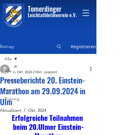
Tome
rdinger
Leichtathletikvere
i
n
e.V.
Beitrag
Registrieren
Alle
JK
Alle
6. Okt. 2024
2 Min. Lesezeit
Presseberichte 20. Einstein-
Verein
Marathon am 29.09.2024 in
Events
Ulm
Training
Aktualisiert:
7. Okt. 2024
Erfolgreiche Teilnahmen 
beim 20.Ulmer Einstein-